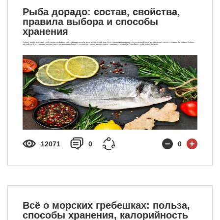
Рыба дорадо: состав, свойства,
правила выбора и способы
хранения
Дорадо - рыба, полезные свойства которой ценят ещё с древних времён, из-за чего и по сей день её не только вылавливают в естественной среде, но и разводят в искусственных бассейнах. Дорадо –
частый гость ресторанного меню и простых домашних блюд. Ее готовят на гриле и на пару, жарят, запекают с овощами. Подробнее о рыбе в нашей статье.
12071
0
0
Всё о морских гребешках: польза,
способы хранения, калорийность