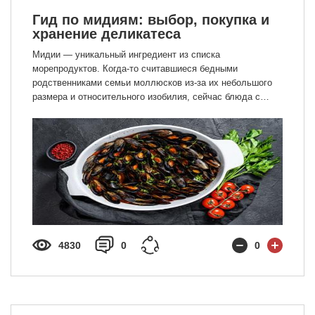
Гид по мидиям: выбор, покупка и
хранение деликатеса
Мидии — уникальный ингредиент из списка
морепродуктов. Когда-то считавшиеся бедными
родственниками семьи моллюсков из-за их небольшого
размера и относительного изобилия, сейчас блюда с
мидиями принадлежат к числу роскошных, но по части
цены они остаются на невысоком уровне моллюсков или
гребешков. Подробнее о мидиях в нашей статье.
4830
0
0