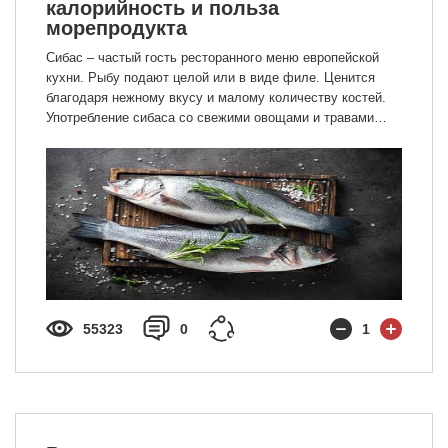
калорийность и польза
морепродукта
Сибас – частый гость ресторанного меню европейской
кухни. Рыбу подают целой или в виде филе. Ценится
благодаря нежному вкусу и малому количеству костей.
Употребление сибаса со свежими овощами и травами
полезно для пищеварения, нервной, сердечно-
сосудистой и иммунной системы человека. Подробнее о
рыбе в нашей статье.
55323
0
1