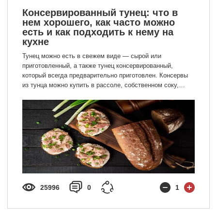
Консервированный тунец: что в
нем хорошего, как часто можно
есть и как подходить к нему на
кухне
Тунец можно есть в свежем виде — сырой или
приготовленный, а также тунец консервированный,
который всегда предварительно приготовлен. Консервы
из тунца можно купить в рассоле, собственном соку,
подсолнечном или оливковом масле. Производители
консервов предлагают мясо тунца кусочками или филе.
Если у вас нет банки-другой консервированного тунца в
холодильнике, предлагаем вам пересмотреть этот
подход, добавить его в список продуктов и вот почему.
25996
0
1