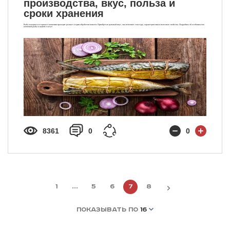
производства, вкус, польза и
сроки хранения
Рыба холодного и горячего копчения проходит разные стадии обработки мякоти. Приобретая дымный вкус, она изменяет текстуру, характеристики и полезные свойства. Подробнее об особенностях
копчёной рыбы в нашей статье!
8361
0
0
1
...
5
6
7
8
ПОКАЗЫВАТЬ ПО
16