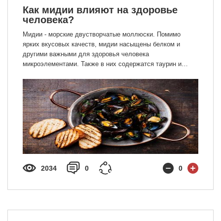
Как мидии влияют на здоровье
человека?
Мидии - морские двустворчатые моллюски. Помимо
ярких вкусовых качеств, мидии насыщены белком и
другими важными для здоровья человека
микроэлементами. Также в них содержатся таурин и
витамины группы B, а сами мидии являются диетическим
продуктом и благотворно влияют на метаболизм и обмен
веществ. Подробнее о пользе мидий в нашей статье!
2034
0
0