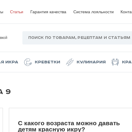
ты
Статьи
Гарантия качества
Система лояльности
Конта
вкой
ая икра
Креветки
Кулинария
Кра
А 9
С какого возраста можно давать
детям красную икру?