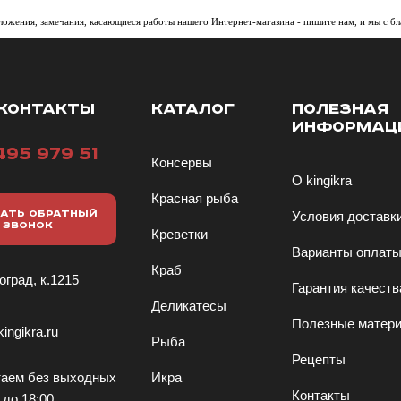
ложения, замечания, касающиеся работы нашего Интернет-магазина - пишите нам, и мы с б
КОНТАКТЫ
КАТАЛОГ
ПОЛЕЗНАЯ
ИНФОРМАЦ
495 979 51
Консервы
О kingikra
Красная рыба
АТЬ ОБРАТНЫЙ
Условия доставк
ЗВОНОК
Креветки
Варианты оплат
Краб
оград, к.1215
Гарантия качеств
Деликатесы
Полезные матер
ingikra.ru
Рыба
Рецепты
аем без выходных
Икра
Контакты
 до 18:00