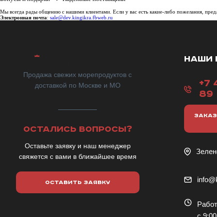
Мы всегда рады общению с нашими клиентами. Если у вас есть какие-либо пожелания, пред
Электронная почта
:
sale@dev.kingikra.fbweb.ru
НАШИ 
Продажа свежих морепродуктов с
+7 
доставкой по Москве и МО
89
ЗАКАЗ
ОСТАЛИСЬ ВОПРОСЫ?
Оставьте заявку и наш менеджер
Зелен
свяжется с вами в ближайшее время
info@k
ОСТАВИТЬ ЗАЯВКУ
Работ
с 9:00