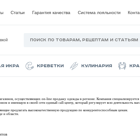
ты
Статьи
Гарантия качества
Система лояльности
Конта
вкой
ая икра
Креветки
Кулинария
Кра
магазинов, осуществляющих on-line продажу одежды в регионе. Компания специализируется 
ом и имеющую в своей сети единый call-центр, который регулирует всю деятельность маг
оляющие предлагать высококачественную продукцию по конкурентоспособным ценам.
е и области.
нтов