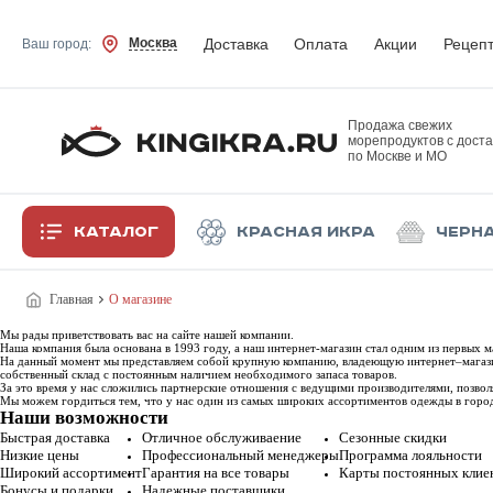
Доставка
Оплата
Акции
Рецеп
Москва
Ваш город:
Продажа свежих
морепродуктов с доста
по Москве и МО
Каталог
Красная икра
Черн
Главная
О магазине
Мы рады приветствовать вас на сайте нашей компании.
Наша компания была основана в 1993 году, а наш интернет-магазин стал одним из первых 
На данный момент мы представляем собой крупную компанию, владеющую интернет–магазин
собственный склад c постоянным наличием необходимого запаса товаров.
За это время у нас сложились партнерские отношения с ведущими производителями, позв
Мы можем гордиться тем, что у нас один из самых широких ассортиментов одежды в город
Наши возможности
Быстрая доставка
Отличное обслуживаение
Сезонные скидки
Низкие цены
Профессиональный менеджеры
Программа лояльности
Широкий ассортимент
Гарантия на все товары
Карты постоянных клие
Бонусы и подарки
Надежные поставщики