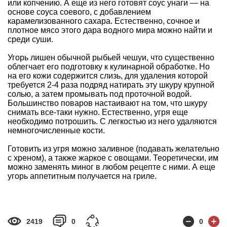
или копчению. А еще из него готовят соус унаги — на
основе соуса соевого, с добавлением
карамелизованного сахара. Естественно, сочное и
плотное мясо этого дара водного мира можно найти и
среди суши.
Угорь лишен обычной рыбьей чешуи, что существенно
облегчает его подготовку к кулинарной обработке. Но
на его кожи содержится слизь, для удаления которой
требуется 2-4 раза подряд натирать эту шкуру крупной
солью, а затем промывать под проточной водой.
Большинство поваров настаивают на том, что шкуру
снимать все-таки нужно. Естественно, угря еще
необходимо потрошить. С легкостью из него удаляются
немногочисленные кости.
Готовить из угря можно заливное (подавать желательно
с хреном), а также жаркое с овощами. Теоретически, им
можно заменять миног в любом рецепте с ними. А еще
угорь аппетитным получается на гриле.
2419
0
0