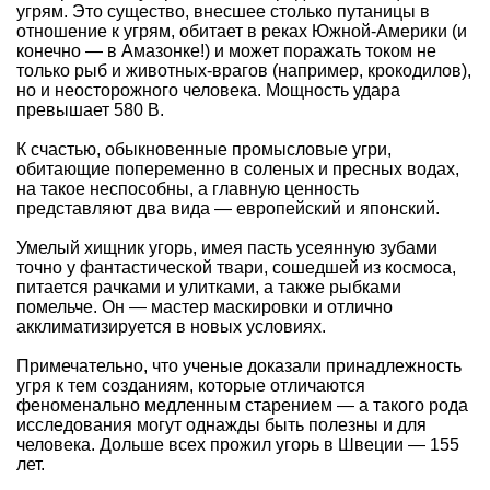
угрям. Это существо, внесшее столько путаницы в
отношение к угрям, обитает в реках Южной-Америки (и
конечно — в Амазонке!) и может поражать током не
только рыб и животных-врагов (например, крокодилов),
но и неосторожного человека. Мощность удара
превышает 580 В.
К счастью, обыкновенные промысловые угри,
обитающие попеременно в соленых и пресных водах,
на такое неспособны, а главную ценность
представляют два вида — европейский и японский.
Умелый хищник угорь, имея пасть усеянную зубами
точно у фантастической твари, сошедшей из космоса,
питается рачками и улитками, а также рыбками
помельче. Он — мастер маскировки и отлично
акклиматизируется в новых условиях.
Примечательно, что ученые доказали принадлежность
угря к тем созданиям, которые отличаются
феноменально медленным старением — а такого рода
исследования могут однажды быть полезны и для
человека. Дольше всех прожил угорь в Швеции — 155
лет.