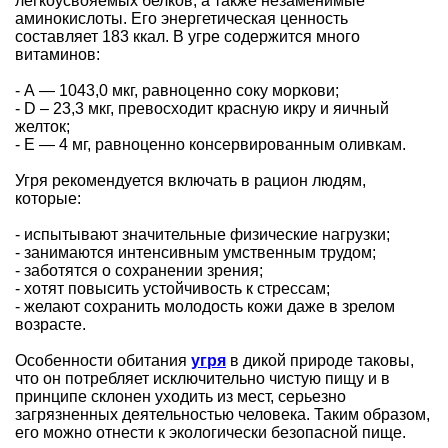
легкоусвояемых белков, а также незаменимые
аминокислоты. Его энергетическая ценность
составляет 183 ккал. В угре содержится много
витаминов:
- А — 1043,0 мкг, равноценно соку моркови;
- D – 23,3 мкг, превосходит красную икру и яичный
желток;
- Е — 4 мг, равноценно консервированным оливкам.
Угря рекомендуется включать в рацион людям,
которые:
- испытывают значительные физические нагрузки;
- занимаются интенсивным умственным трудом;
- заботятся о сохранении зрения;
- хотят повысить устойчивость к стрессам;
- желают сохранить молодость кожи даже в зрелом
возрасте.
Особенности обитания
угря
в дикой природе таковы,
что он потребляет исключительно чистую пищу и в
принципе склонен уходить из мест, серьезно
загрязненных деятельностью человека. Таким образом,
его можно отнести к экологически безопасной пище.