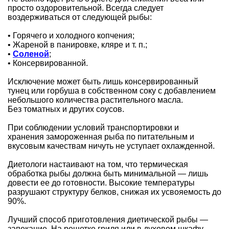
просто оздоровительной. Всегда следует
воздерживаться от следующей рыбы:
• Горячего и холодного копчения;
• Жареной в панировке, кляре и т. п.;
•
Соленой
;
• Консервированной.
Исключение может быть лишь консервированный
тунец или горбуша в собственном соку с добавлением
небольшого количества растительного масла.
Без томатных и других соусов.
При соблюдении условий транспортировки и
хранения замороженная рыба по питательным и
вкусовым качествам ничуть не уступает охлажденной.
Диетологи настаивают на том, что термическая
обработка рыбы должна быть минимальной — лишь
довести ее до готовности. Высокие температуры
разрушают структуру белков, снижая их усвояемость до
90%.
Лучший способ приготовления диетической рыбы —
запекание. На решетке гриля или в духовом шкафу.