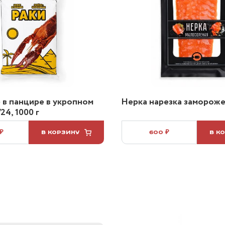
 в панцире в укропном
Нерка нарезка заморожен
24, 1000 г
 ₽
В КОРЗИНУ
600 ₽
В К