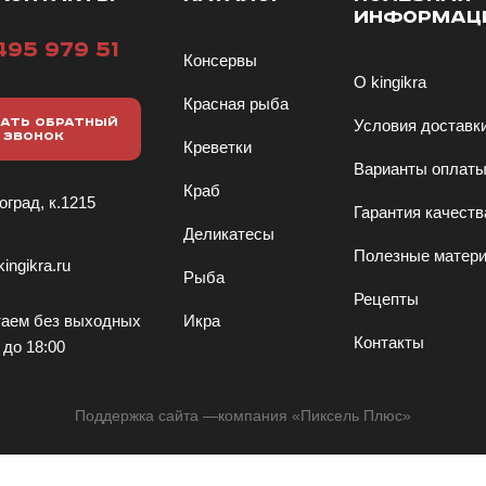
ИНФОРМАЦ
495 979 51
Консервы
О kingikra
Красная рыба
АТЬ ОБРАТНЫЙ
Условия доставк
ЗВОНОК
Креветки
Варианты оплат
Краб
оград, к.1215
Гарантия качеств
Деликатесы
Полезные матер
ingikra.ru
Рыба
Рецепты
аем без выходных
Икра
Контакты
 до 18:00
Поддержка сайта
—компания «
Пиксель Плюс
»