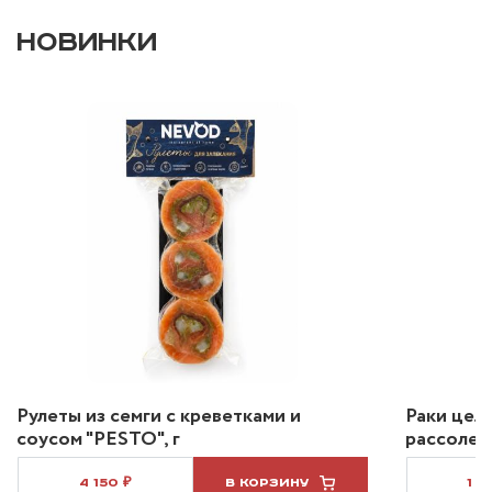
НОВИНКИ
Рулеты из семги с креветками и
Раки цел
соусом "PESTO", г
рассоле 2
4 150 ₽
В КОРЗИНУ
1 2