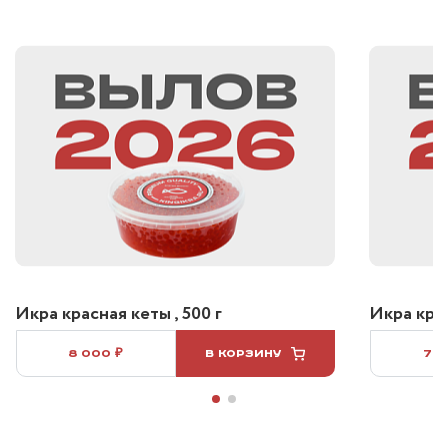
Икра красная кеты , 500 г
Икра крас
8 000 ₽
В КОРЗИНУ
7 5