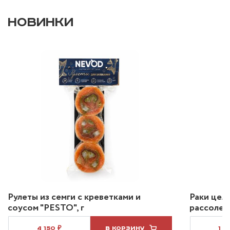
НОВИНКИ
Рулеты из семги с креветками и
Раки цел
соусом "PESTO", г
рассоле 2
4 150 ₽
В КОРЗИНУ
1 2