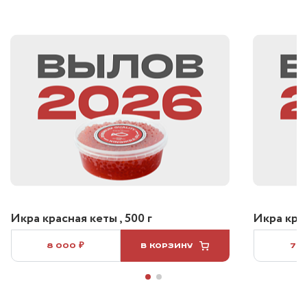
Икра красная кеты , 500 г
Икра крас
8 000 ₽
В КОРЗИНУ
7 5