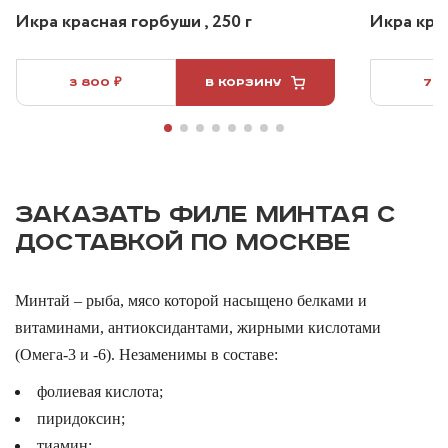
Икра красная горбуши , 250 г
Икра крас
3 800 ₽
В КОРЗИНУ
7 5
ЗАКАЗАТЬ ФИЛЕ МИНТАЯ С
ДОСТАВКОЙ ПО МОСКВЕ
Минтай – рыба, мясо которой насыщено белками и
витаминами, антиоксидантами, жирными кислотами
(Омега-3 и -6). Незаменимы в составе:
фолиевая кислота;
пиридоксин;
тиамин;