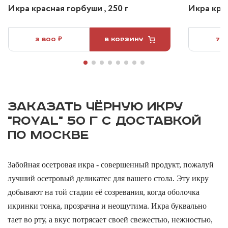
Икра красная горбуши , 250 г
Икра крас
3 800 ₽
В КОРЗИНУ
7 5
ЗАКАЗАТЬ ЧЁРНУЮ ИКРУ
"ROYAL" 50 Г С ДОСТАВКОЙ
ПО МОСКВЕ
Забойная осетровая икра - совершенный продукт, пожалуй
лучший осетровый деликатес для вашего стола. Эту икру
добывают на той стадии её созревания, когда оболочка
икринки тонка, прозрачна и неощутима. Икра буквально
тает во рту, а вкус потрясает своей свежестью, нежностью,