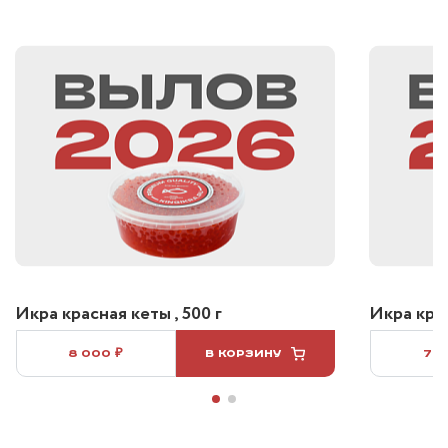
Икра красная кеты , 500 г
Икра крас
8 000 ₽
В КОРЗИНУ
7 5