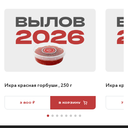
Икра красная горбуши , 250 г
Икра крас
3 800 ₽
В КОРЗИНУ
7 5