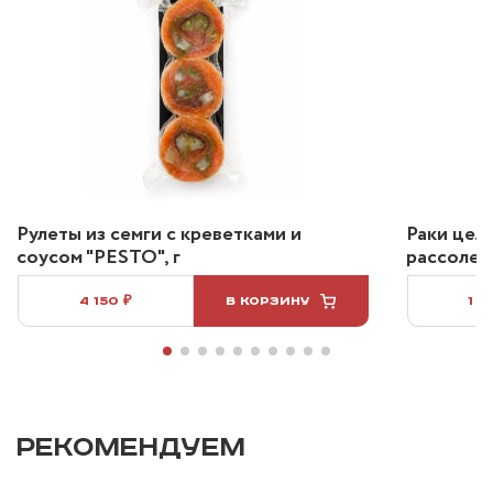
Рулеты из семги с креветками и
Раки цел
соусом "PESTO", г
рассоле 2
4 150 ₽
В КОРЗИНУ
1 2
РЕКОМЕНДУЕМ