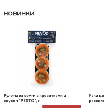
НОВИНКИ
Рулеты из семги с креветками и
Раки цел
соусом "PESTO", г
рассоле 2