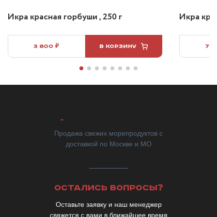
Икра красная горбуши , 250 г
Икра крас
3 800 ₽
В КОРЗИНУ
7 5
Продажа свежих морепродуктов с
доставкой по Москве и МО
ОСТАЛИСЬ ВОПРОСЫ?
Оставьте заявку и наш менеджер
свяжется с вами в ближайшее время