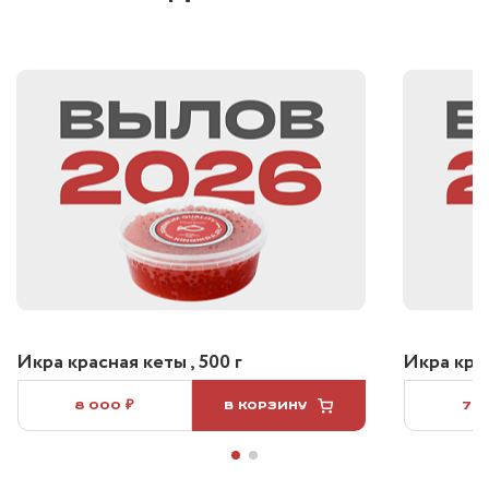
Икра красная кеты , 500 г
Икра крас
8 000 ₽
В КОРЗИНУ
7 5