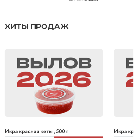
Жестяная банка
ХИТЫ ПРОДАЖ
Икра красная кеты , 500 г
Икра крас