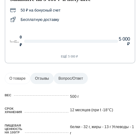
50 ₽ на бонусный счет
Бесплатную доставку
0
5 000
0
50 ₽
₽
бонусов
бонусов
₽
ЕЩЁ 5 000 ₽
О товаре
Отзывы
Вопрос/Ответ
ВЕС
500 г
СРОК
12 месяцев (при t -18°C)
ХРАНЕНИЯ
ПИЩЕВАЯ
белки - 32 г, жиры - 13 г Углеводы - 1
ЦЕННОСТЬ
НА 100ГР
г