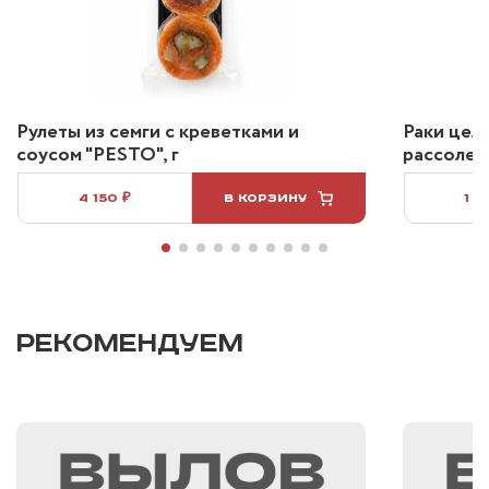
Рулеты из семги с креветками и
Раки цел
соусом "PESTO", г
рассоле 2
4 150 ₽
В КОРЗИНУ
1 2
РЕКОМЕНДУЕМ