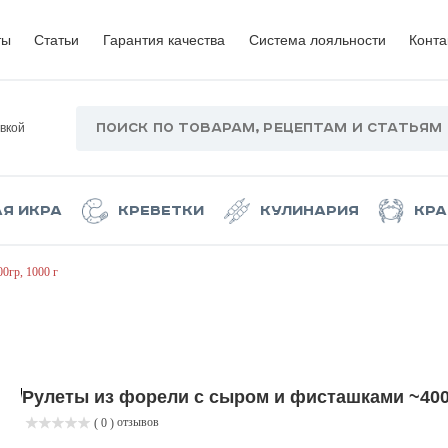
ты
Статьи
Гарантия качества
Система лояльности
Конта
вкой
ая икра
Креветки
Кулинария
Кра
0гр, 1000 г
Рулеты из форели с сыром и фисташками ~400г
отзывов
( 0 )