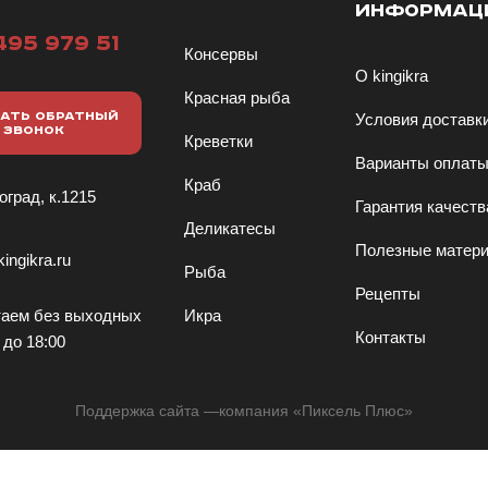
ИНФОРМАЦ
495 979 51
Консервы
О kingikra
Красная рыба
АТЬ ОБРАТНЫЙ
Условия доставк
ЗВОНОК
Креветки
Варианты оплат
Краб
оград, к.1215
Гарантия качеств
Деликатесы
Полезные матер
ingikra.ru
Рыба
Рецепты
аем без выходных
Икра
Контакты
 до 18:00
Поддержка сайта
—компания «
Пиксель Плюс
»