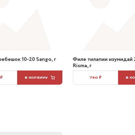
ебешок 10-20 Sango, г
Филе тилапии изумидай 
Risma, г
 ₽
В КОРЗИНУ
790 ₽
В К