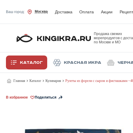
Доставка
Оплата
Акции
Рецеп
Москва
Ваш город:
Продажа свежих
морепродуктов с доста
по Москве и МО
Каталог
Красная икра
Черн
Главная
Каталог
Кулинария
Рулеты из форели с сыром и фисташками ~40
В избранное