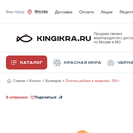
Доставка
Оплата
Акции
Рецеп
Москва
Ваш город:
Продажа свежих
морепродуктов с доста
по Москве и МО
Каталог
Красная икра
Черн
Главная
Каталог
Кулинария
Палочки рыбные в панировке, 500 г
В избранное