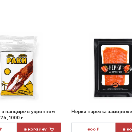
 в панцире в укропном
Нерка нарезка заморожен
24, 1000 г
 ₽
В КОРЗИНУ
600 ₽
В К