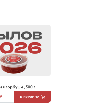
я горбуши , 500 г
 ₽
В КОРЗИНУ