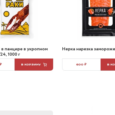
 в панцире в укропном
Нерка нарезка заморожен
24, 1000 г
 ₽
В КОРЗИНУ
600 ₽
В К