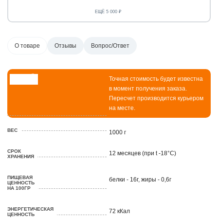
ЕЩЁ 5 000 ₽
О товаре
Отзывы
Вопрос/Ответ
ВЕСОВОЙ
Точная стоимость будет известна
ТОВАР
в момент получения заказа.
Пересчет производится курьером
на месте.
ВЕС
1000 г
СРОК
12 месяцев (при t -18°C)
ХРАНЕНИЯ
ПИЩЕВАЯ
белки - 16г, жиры - 0,6г
ЦЕННОСТЬ
НА 100ГР
ЭНЕРГЕТИЧЕСКАЯ
72 кКал
ЦЕННОСТЬ