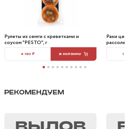
Рулеты из семги с креветками и
Раки цел
соусом "PESTO", г
рассоле 2
4 150 ₽
В КОРЗИНУ
1 2
РЕКОМЕНДУЕМ