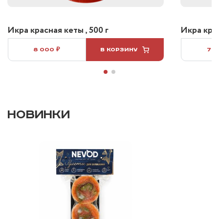
Икра красная кеты , 500 г
Икра крас
8 000 ₽
В КОРЗИНУ
7 5
НОВИНКИ