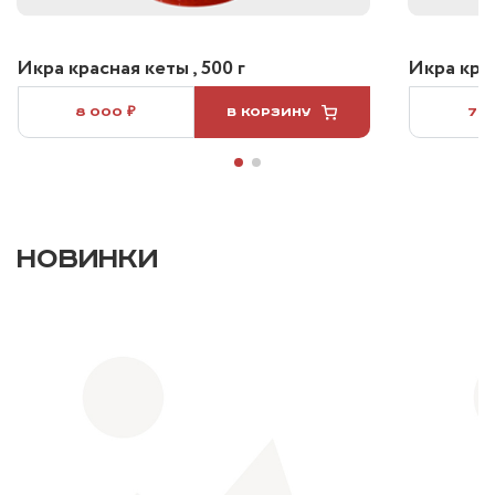
Икра красная кеты , 500 г
Икра крас
8 000 ₽
В КОРЗИНУ
7 5
НОВИНКИ