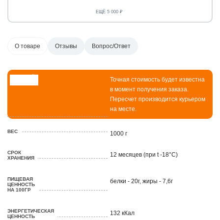
ЕЩЁ 5 000 ₽
О товаре
Отзывы
Вопрос/Ответ
ВЕСОВОЙ
Точная стоимость будет известна
ТОВАР
в момент получения заказа.
Пересчет производится курьером
на месте.
ВЕС
1000 г
СРОК
12 месяцев (при t -18°C)
ХРАНЕНИЯ
ПИЩЕВАЯ
белки - 20г, жиры - 7,6г
ЦЕННОСТЬ
НА 100ГР
ЭНЕРГЕТИЧЕСКАЯ
132 кКал
ЦЕННОСТЬ