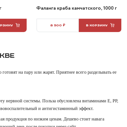
г
Фаланга краба камчатского, 1000 г
ОРЗИНУ
8 500 ₽
В КОРЗИНУ
КВЕ
готовят на пару или жарят. Приятнее всего разделывать ее
ту нервной системы. Польза обусловлена витаминами Е, РР,
ивовоспалительный и антигистаминный эффект.
ная продукция по низким ценам. Дешево стоит навага
дующий день после покупки через сайт.