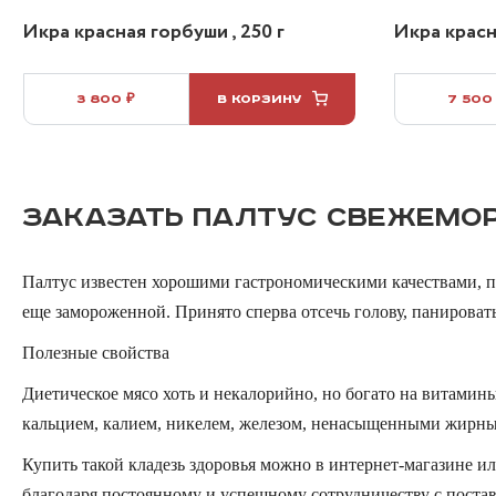
Икра красная горбуши , 250 г
Икра красна
3 800 ₽
В КОРЗИНУ
7 500
ЗАКАЗАТЬ ПАЛТУС СВЕЖЕМО
Палтус известен хорошими гастрономическими качествами, по
еще замороженной. Принято сперва отсечь голову, панироват
Полезные свойства
Диетическое мясо хоть и некалорийно, но богато на витамин
кальцием, калием, никелем, железом, ненасыщенными жирны
Купить такой кладезь здоровья можно в интернет-магазине и
благодаря постоянному и успешному сотрудничеству с постав