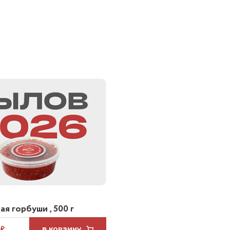
я горбуши , 500 г
 ₽
В КОРЗИНУ