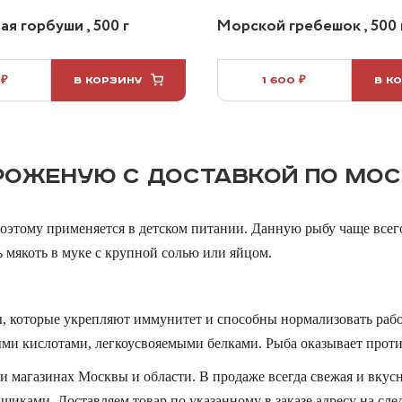
я горбуши , 500 г
Морской гребешок , 500 
 ₽
В КОРЗИНУ
1 600 ₽
В К
РОЖЕНУЮ С ДОСТАВКОЙ ПО МОС
этому применяется в детском питании. Данную рыбу чаще всего 
ь мякоть в муке с крупной солью или яйцом.
ы, которые укрепляют иммунитет и способны нормализовать рабо
ми кислотами, легкоусвояемыми белками. Рыба оказывает прот
ли магазинах Москвы и области. В продаже всегда свежая и вкус
щиками. Доставляем товар по указанному в заказе адресу на сле