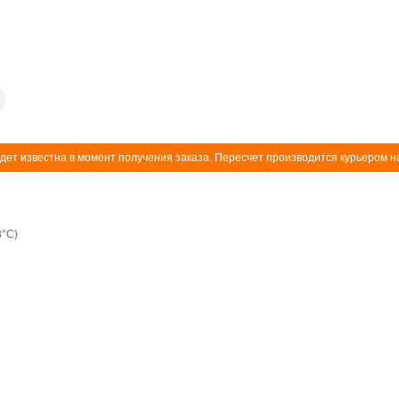
дет известна в момент получения заказа. Пересчет производится курьером н
8°C)