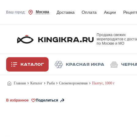
Доставка
Оплата
Акции
Рецеп
Москва
Ваш город:
Продажа свежих
морепродуктов с доста
по Москве и МО
Каталог
Красная икра
Черн
Главная
Каталог
Рыба
Свежемороженная
Палтус, 1000 г
В избранное