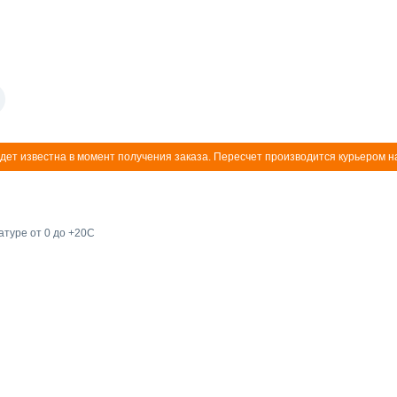
дет известна в момент получения заказа. Пересчет производится курьером н
атуре от 0 до +20С