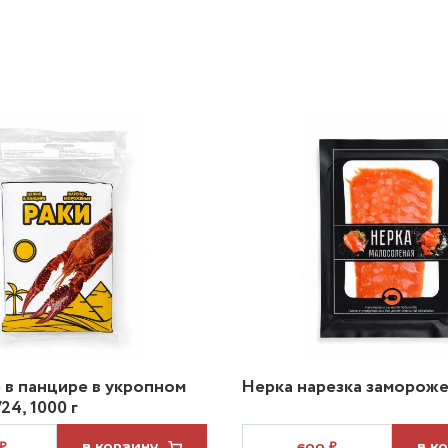
 в панцире в укропном
Нерка нарезка заморожен
24, 1000 г
 ₽
В КОРЗИНУ
600 ₽
В К