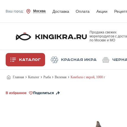
Доставка
Оплата
Акции
Рецеп
Москва
Ваш город:
Продажа свежих
морепродуктов с доста
по Москве и МО
Каталог
Красная икра
Черн
Главная
Каталог
Рыба
Вяленая
Камбала с икрой, 1000 г
В избранное