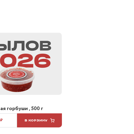
я горбуши , 500 г
 ₽
В КОРЗИНУ