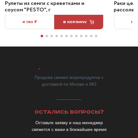
Рулеты из семги с креветками и
Раки цел
соусом "PESTO", г
рассоле 2
4 150 ₽
В КОРЗИНУ
1 2
Продажа свежих морепродуктов с
доставкой по Москве и МО
ОСТАЛИСЬ ВОПРОСЫ?
Оставьте заявку и наш менеджер
свяжется с вами в ближайшее время