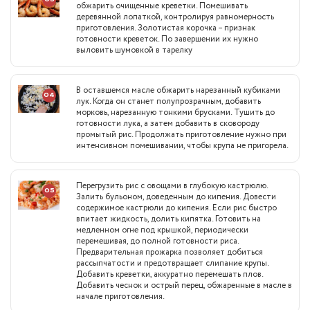
обжарить очищенные креветки. Помешивать
деревянной лопаткой, контролируя равномерность
приготовления. Золотистая корочка – признак
готовности креветок. По завершении их нужно
выловить шумовкой в тарелку
В оставшемся масле обжарить нарезанный кубиками
04
лук. Когда он станет полупрозрачным, добавить
морковь, нарезанную тонкими брусками. Тушить до
готовности лука, а затем добавить в сковороду
промытый рис. Продолжать приготовление нужно при
интенсивном помешивании, чтобы крупа не пригорела.
Перегрузить рис с овощами в глубокую кастрюлю.
05
Залить бульоном, доведенным до кипения. Довести
содержимое кастрюли до кипения. Если рис быстро
впитает жидкость, долить кипятка. Готовить на
медленном огне под крышкой, периодически
перемешивая, до полной готовности риса.
Предварительная прожарка позволяет добиться
рассыпчатости и предотвращает слипание крупы.
Добавить креветки, аккуратно перемешать плов.
Добавить чеснок и острый перец, обжаренные в масле в
начале приготовления.