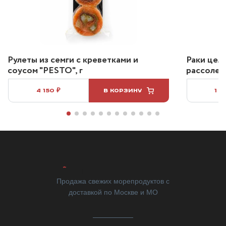
Рулеты из семги с креветками и
Раки цел
соусом "PESTO", г
рассоле 2
4 150 ₽
В КОРЗИНУ
1 2
Продажа свежих морепродуктов с
доставкой по Москве и МО