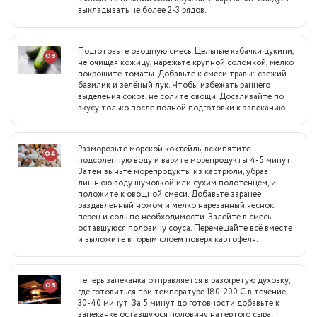
выкладывать не более 2-3 рядов.
Подготовьте овощную смесь. Цельные кабачки цукини,
03
не очищая кожицу, нарежьте крупной соломкой, мелко
покрошите томаты. Добавьте к смеси травы: свежий
базилик и зелёный лук. Чтобы избежать раннего
выделения соков, не солите овощи. Досаливайте по
вкусу только после полной подготовки к запеканию.
Разморозьте морской коктейль, вскипятите
04
подсоленную воду и варите морепродукты 4-5 минут.
Затем выньте морепродукты из кастрюли, убрав
лишнюю воду шумовкой или сухим полотенцем, и
положите к овощной смеси. Добавьте заранее
раздавленный ножом и мелко нарезанный чеснок,
перец и соль по необходимости. Залейте в смесь
оставшуюся половину соуса. Перемешайте всё вместе
и выложите вторым слоем поверх картофеля.
Теперь запеканка отправляется в разогретую духовку,
05
где готовиться при температуре 180-200 С в течение
30-40 минут. За 5 минут до готовности добавьте к
запеканке оставшуюся половину натёртого сыра.