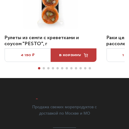
Рулеты из семги с креветками и
Раки цел
соусом "PESTO", г
рассоле 2
4 150 ₽
В КОРЗИНУ
1 2
Продажа свежих морепродуктов с
доставкой по Москве и МО