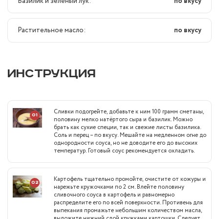
Базилик и зелёный лук:
по вкусу
Растительное масло:
по вкусу
ИНСТРУКЦИЯ
Сливки подогрейте, добавьте к ним 100 грамм сметаны,
01
половину мелко натёртого сыра и базилик. Можно
брать как сухие специи, так и свежие листы базилика.
Соль и перец – по вкусу. Мешайте на медленном огне до
однородности соуса, но не доводите его до высоких
температур. Готовый соус рекомендуется охладить.
Картофель тщательно промойте, очистите от кожуры и
02
нарежьте кружочками по 2 см. Влейте половину
сливочного соуса в картофель и равномерно
распределите его по всей поверхности. Противень для
выпекания промажьте небольшим количеством масла,
выложите нижний слой кружками картошки. Следует