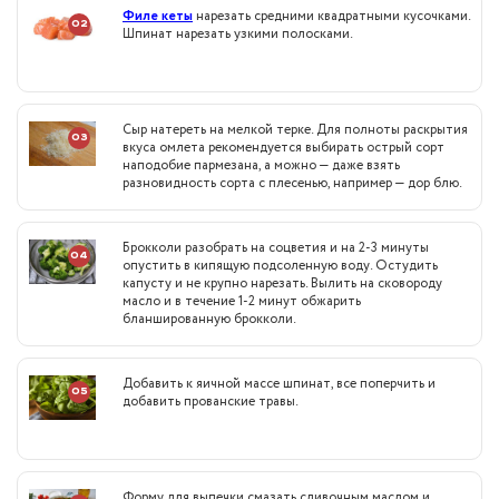
Филе кеты
нарезать средними квадратными кусочками.
02
Шпинат нарезать узкими полосками.
Сыр натереть на мелкой терке. Для полноты раскрытия
03
вкуса омлета рекомендуется выбирать острый сорт
наподобие пармезана, а можно — даже взять
разновидность сорта с плесенью, например — дор блю.
Брокколи разобрать на соцветия и на 2-3 минуты
04
опустить в кипящую подсоленную воду. Остудить
капусту и не крупно нарезать. Вылить на сковороду
масло и в течение 1-2 минут обжарить
бланшированную брокколи.
Добавить к яичной массе шпинат, все поперчить и
05
добавить прованские травы.
Форму для выпечки смазать сливочным маслом и