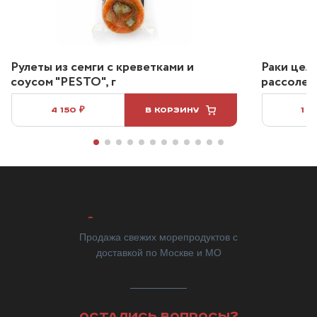
Рулеты из семги с креветками и
Раки цел
соусом "PESTO", г
рассоле 2
4 150 ₽
В КОРЗИНУ
1 2
Продажа свежих морепродуктов с
доставкой по Москве и МО
ОСТАЛИСЬ ВОПРОСЫ?