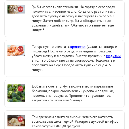
Грибы нарезать пластинками. На горячую сковороду
03
положить сливочное масло. Когда оно растопиться,
добавить луковую нарезку и пассировать около 2-3
минут. Затем добавить грибы и обжаривать их до
удаления лишней влаги. Обычно это занимает еще
минут 5.
Теперь нужно очистить
креветки
(удалить панцирь и
04
пищевод). После чего отделить мидии от ракушек,
убрать ножку и желудочек. Внести креветки с
мидиями
в то, что обжаривается на сковородке. Подсолить и
поперчить на вкус. Продолжить тушение еще 4-5
минут.
Добавить сметану. Чуть позже внести нарезанные
05
брокколи, покрошенную зелень укропа и петрушки,
перемешать продукты. Продолжить тушение под
закрытой крышкой еще 5 минут.
Тем временем заняться сыром: мелко его натереть,
06
воспользовавшись теркой. Разогреть духовой шкаф до
температуры 180-190 градусов.