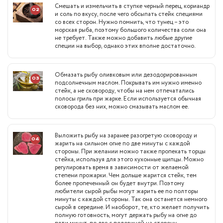
Смешать и измельчить в ступке черный перец, кориандр
02
и соль по вкусу, после чего обсыпать стейк специями
со всех сторон. Нужно помнить, что тунец – это
морская рыба, поэтому большого количества соли она
не требует. Также можно добавить любые другие
специи на выбор, однако этих вполне достаточно.
Обмазать рыбу оливковым или дезодорированным
03
подсолнечным маслом. Покрывать им нужно именно
стейк, а не сковороду, чтобы на нем отпечатались
полосы гриль при жарке. Если используется обычная
сковорода без них, можно смазывать маслом ее.
Выложить рыбу на заранее разогретую сковороду и
04
жарить на сильном огне по две минуты с каждой
стороны. При желании можно также пропекать торцы
стейка, используя для этого кухонные щипцы. Можно
регулировать время в зависимости от желаемой
степени прожарки. Чем дольше жарится стейк, тем
более пропеченный он будет внутри. Поэтому
любители сырой рыбы могут жарить ее по полторы
минуты с каждой стороны. Так она останется немного
сырой в середине. И наоборот, те, кто желает получить
полную готовность, могут держать рыбу на огне до