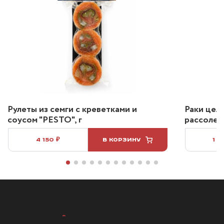
Рулеты из семги с креветками и
Раки цел
соусом "PESTO", г
рассоле 2
4 150 ₽
В КОРЗИНУ
1 2