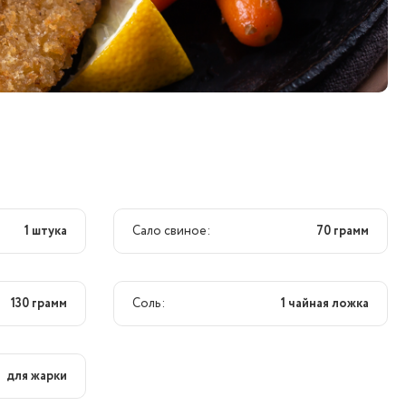
1 штука
Сало свиное:
70 грамм
130 грамм
Соль:
1 чайная ложка
для жарки