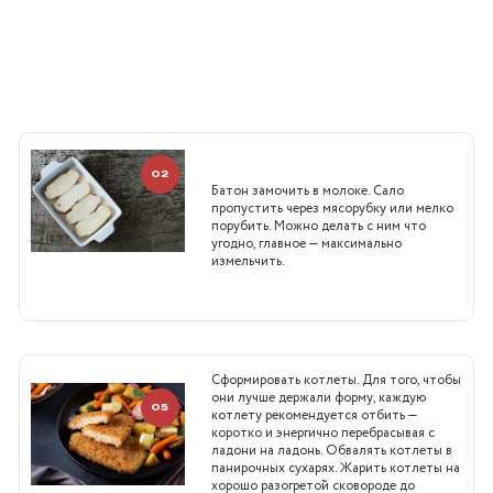
02
Батон замочить в молоке. Сало
пропустить через мясорубку или мелко
порубить. Можно делать с ним что
угодно, главное — максимально
измельчить.
Сформировать котлеты. Для того, чтобы
они лучше держали форму, каждую
05
котлету рекомендуется отбить —
коротко и энергично перебрасывая с
ладони на ладонь. Обвалять котлеты в
панирочных сухарях. Жарить котлеты на
хорошо разогретой сковороде до