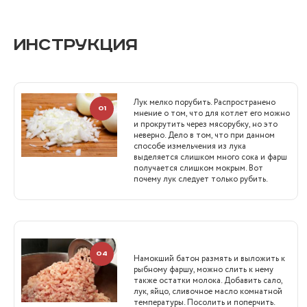
ИНСТРУКЦИЯ
Лук мелко порубить. Распространено
01
мнение о том, что для котлет его можно
и прокрутить через мясорубку, но это
неверно. Дело в том, что при данном
способе измельчения из лука
выделяется слишком много сока и фарш
получается слишком мокрым. Вот
почему лук следует только рубить.
04
Намокший батон размять и выложить к
рыбному фаршу, можно слить к нему
также остатки молока. Добавить сало,
лук, яйцо, сливочное масло комнатной
температуры. Посолить и поперчить.