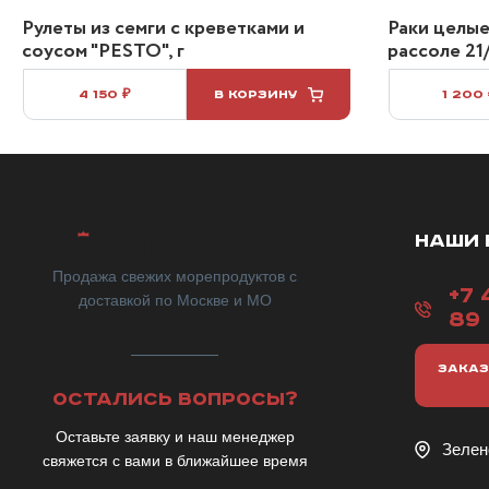
Рулеты из семги с креветками и
Раки целые
соусом "PESTO", г
рассоле 21/
4 150 ₽
В КОРЗИНУ
1 200
НАШИ 
Продажа свежих морепродуктов с
+7 
доставкой по Москве и МО
89
ЗАКАЗ
ОСТАЛИСЬ ВОПРОСЫ?
Оставьте заявку и наш менеджер
Зелен
свяжется с вами в ближайшее время