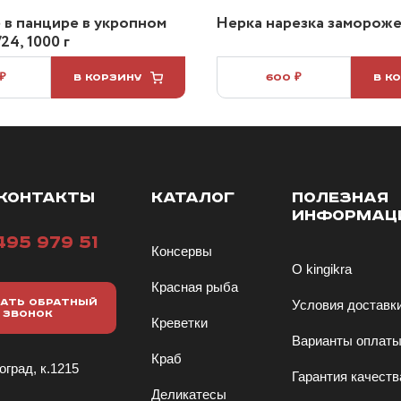
 в панцире в укропном
Нерка нарезка заморожен
24, 1000 г
 ₽
В КОРЗИНУ
600 ₽
В К
КОНТАКТЫ
КАТАЛОГ
ПОЛЕЗНАЯ
ИНФОРМАЦ
495 979 51
Консервы
О kingikra
Красная рыба
АТЬ ОБРАТНЫЙ
Условия доставк
ЗВОНОК
Креветки
Варианты оплат
Краб
оград, к.1215
Гарантия качеств
Деликатесы