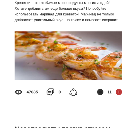
Креветки - это любимые морепродукты многих людей!
Хотите добавить им еще больше вкуса? Попробуйте
использовать маринад для креветок! Маринад не только
добавляет уникальный вкус, но также и помогает сохранить
их мягкость и сочность.
Итак, какой же маринад выбрать? Вариантов много, но
давайте рассмотрим несколько интересных.
47085
0
11