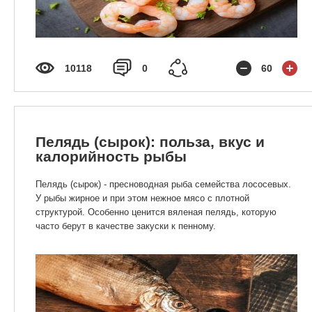
10118
0
60
Пелядь (сырок): польза, вкус и
калорийность рыбы
Пелядь (сырок) - пресноводная рыба семейства лососевых.
У рыбы жирное и при этом нежное мясо с плотной
структурой. Особенно ценится вяленая пелядь, которую
часто берут в качестве закуски к пенному.