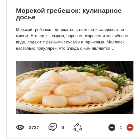
Морской гребешок: кулинарное
досье
Морской гребешок - деликатес с нежным и сладковатым
мясом. Его едят в сыром, вареном, жареном и запечённом
виде, подают с разными соусами и гарнирами. Моллюск
настолько популярен, что блюда с ним являются
неотъемлемой частью большинства национальных кухонь
мира.
3737
0
1